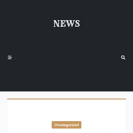
Skip
to
content
NEWS
Uncategorized