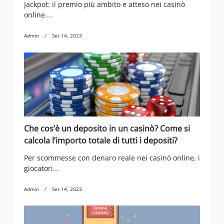
Jackpot: il premio più ambito e atteso nei casinò
online....
Admin
Set 14, 2023
Che cos’è un deposito in un casinò? Come si
calcola l’importo totale di tutti i depositi?
Per scommesse con denaro reale nei casinò online, i
giocatori...
Admin
Set 14, 2023