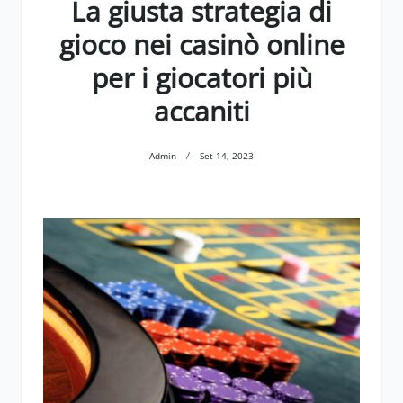
La giusta strategia di
gioco nei casinò online
per i giocatori più
accaniti
Admin
Set 14, 2023