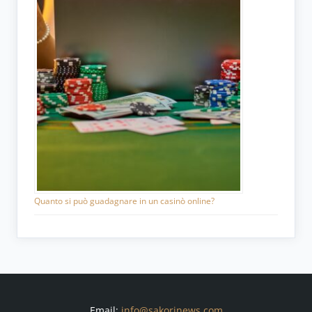
Quanto si può guadagnare in un casinò online?
Email:
info@sakorinews.com