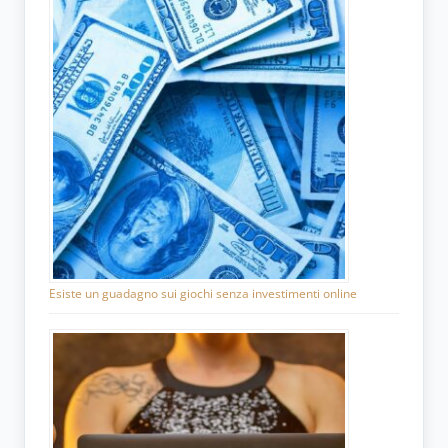
Esiste un guadagno sui giochi senza investimenti online