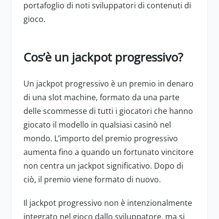
portafoglio di noti sviluppatori di contenuti di
gioco.
Cos’è un jackpot progressivo?
Un jackpot progressivo è un premio in denaro
di una slot machine, formato da una parte
delle scommesse di tutti i giocatori che hanno
giocato il modello in qualsiasi casinò nel
mondo. L’importo del premio progressivo
aumenta fino a quando un fortunato vincitore
non centra un jackpot significativo. Dopo di
ciò, il premio viene formato di nuovo.
Il jackpot progressivo non è intenzionalmente
integrato nel gioco dallo sviluppatore, ma si