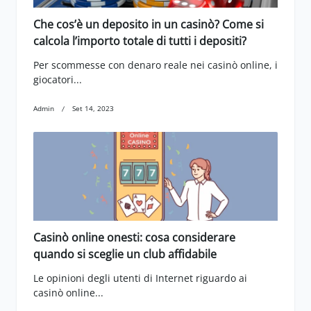
Che cos’è un deposito in un casinò? Come si
calcola l’importo totale di tutti i depositi?
Per scommesse con denaro reale nei casinò online, i
giocatori...
Admin
Set 14, 2023
Casinò online onesti: cosa considerare
quando si sceglie un club affidabile
Le opinioni degli utenti di Internet riguardo ai
casinò online...