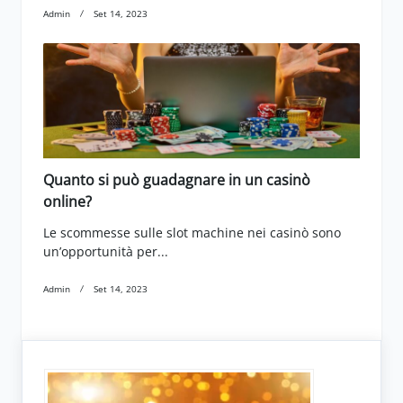
Admin
Set 14, 2023
Quanto si può guadagnare in un casinò
online?
Le scommesse sulle slot machine nei casinò sono
un’opportunità per...
Admin
Set 14, 2023