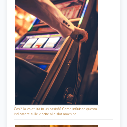
Cos’è la volatilità in un casinò? Come influisce questo
indicatore sulle vincite alle slot machine