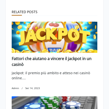
RELATED POSTS
Fattori che aiutano a vincere il jackpot in un
casinò
Jackpot: il premio più ambito e atteso nei casinò
online....
Admin
Set 14, 2023