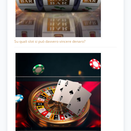
Su quali slot si può davvero vincere denaro?