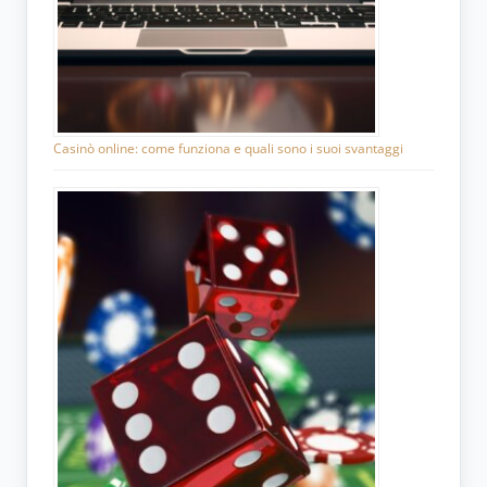
Casinò online: come funziona e quali sono i suoi svantaggi