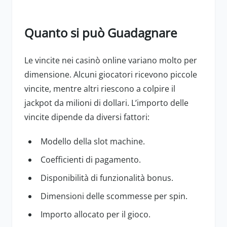
Quanto si può Guadagnare
Le vincite nei casinò online variano molto per
dimensione. Alcuni giocatori ricevono piccole
vincite, mentre altri riescono a colpire il
jackpot da milioni di dollari. L’importo delle
vincite dipende da diversi fattori:
Modello della slot machine.
Coefficienti di pagamento.
Disponibilità di funzionalità bonus.
Dimensioni delle scommesse per spin.
Importo allocato per il gioco.