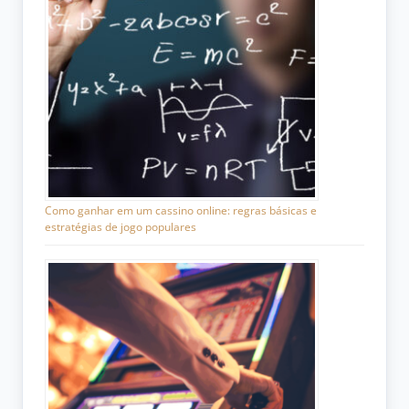
Como ganhar em um cassino online: regras básicas e
estratégias de jogo populares