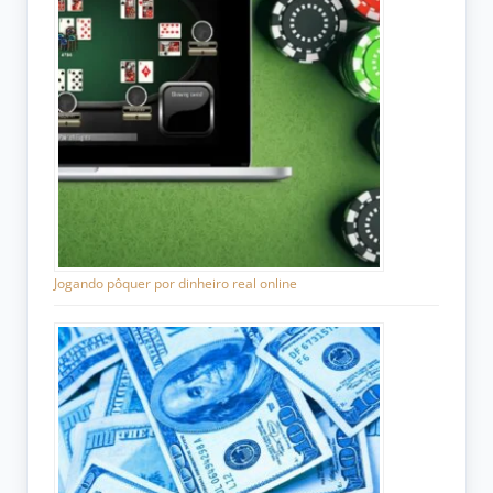
Jogando pôquer por dinheiro real online