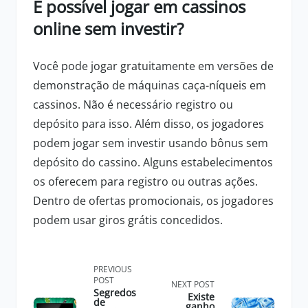
É possível jogar em cassinos
online sem investir?
Você pode jogar gratuitamente em versões de
demonstração de máquinas caça-níqueis em
cassinos. Não é necessário registro ou
depósito para isso. Além disso, os jogadores
podem jogar sem investir usando bônus sem
depósito do cassino. Alguns estabelecimentos
os oferecem para registro ou outras ações.
Dentro de ofertas promocionais, os jogadores
podem usar giros grátis concedidos.
<span
PREVIOUS
class="nav-
POST
NEXT POST
subtitle
Segredos
Existe
screen-
de
ganho