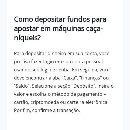
Como depositar fundos para
apostar em máquinas caça-
níqueis?
Para depositar dinheiro em sua conta, você
precisa fazer login em sua conta pessoal
usando seu login e senha. Em seguida, você
deve encontrar a aba “Caixa”, “Finanças” ou
“Saldo”. Selecione a seção “Depósito”, insira o
valor e escolha o método de pagamento –
cartão, criptomoeda ou carteira eletrônica.
Por fim, confirme a transação.