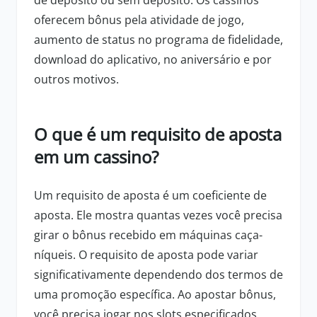
de depósito ou sem depósito. Os cassinos
oferecem bônus pela atividade de jogo,
aumento de status no programa de fidelidade,
download do aplicativo, no aniversário e por
outros motivos.
O que é um requisito de aposta
em um cassino?
Um requisito de aposta é um coeficiente de
aposta. Ele mostra quantas vezes você precisa
girar o bônus recebido em máquinas caça-
níqueis. O requisito de aposta pode variar
significativamente dependendo dos termos de
uma promoção específica. Ao apostar bônus,
você precisa jogar nos slots especificados,