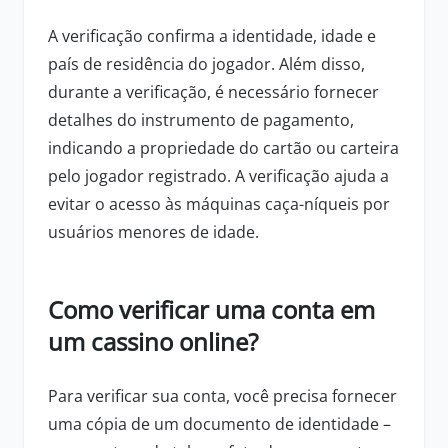
A verificação confirma a identidade, idade e
país de residência do jogador. Além disso,
durante a verificação, é necessário fornecer
detalhes do instrumento de pagamento,
indicando a propriedade do cartão ou carteira
pelo jogador registrado. A verificação ajuda a
evitar o acesso às máquinas caça-níqueis por
usuários menores de idade.
Como verificar uma conta em
um cassino online?
Para verificar sua conta, você precisa fornecer
uma cópia de um documento de identidade –