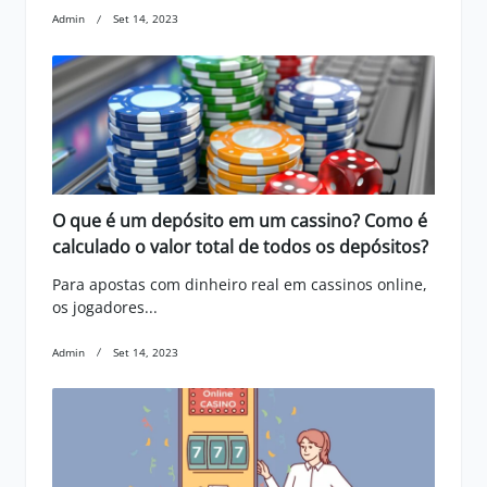
Admin
Set 14, 2023
O que é um depósito em um cassino? Como é
calculado o valor total de todos os depósitos?
Para apostas com dinheiro real em cassinos online,
os jogadores...
Admin
Set 14, 2023