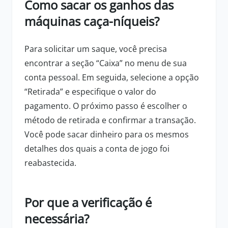
Como sacar os ganhos das
máquinas caça-níqueis?
Para solicitar um saque, você precisa
encontrar a seção “Caixa” no menu de sua
conta pessoal. Em seguida, selecione a opção
“Retirada” e especifique o valor do
pagamento. O próximo passo é escolher o
método de retirada e confirmar a transação.
Você pode sacar dinheiro para os mesmos
detalhes dos quais a conta de jogo foi
reabastecida.
Por que a verificação é
necessária?