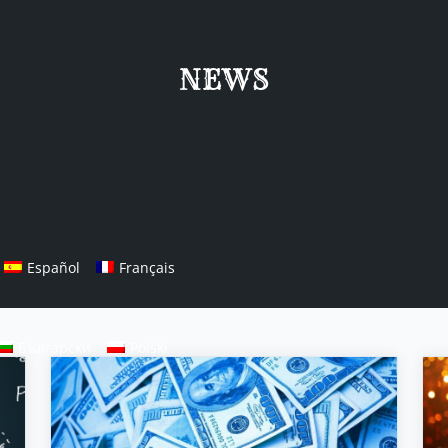
NEWS
Español
Français
Български
Polski