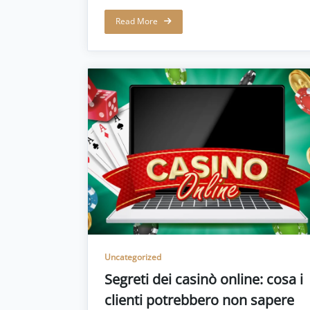
Read More
Uncategorized
Segreti dei casinò online: cosa i
clienti potrebbero non sapere