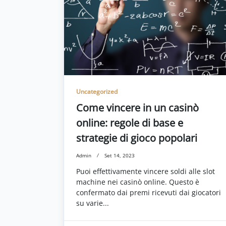
Uncategorized
Come vincere in un casinò
online: regole di base e
strategie di gioco popolari
Admin
Set 14, 2023
Puoi effettivamente vincere soldi alle slot
machine nei casinò online. Questo è
confermato dai premi ricevuti dai giocatori
su varie...