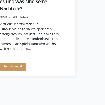
es und was sind seine
Nachteile?
Admin
Sep. 14, 2023
Virtuelle Plattformen für
Glücksspielbegeisterte operieren
erfolgreich im Internet und erweitern
kontinuierlich ihre Kundenbasis. Das
Interesse an Spielautomaten wächst
weiterhin, ebenso...
Read More