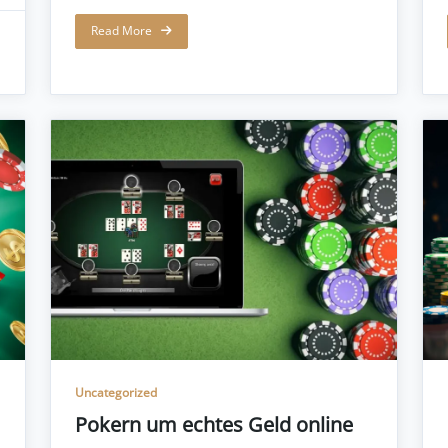
Read More
Uncategorized
Pokern um echtes Geld online