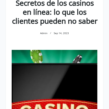
Secretos de los casinos
en línea: lo que los
clientes pueden no saber
Admin
Sep 14, 2023