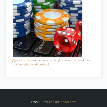
¿Qué es un depósito en un casino? ¿Cómo se calcula el monto
total de todos los depósitos?
Email:
info@sakorinews.com