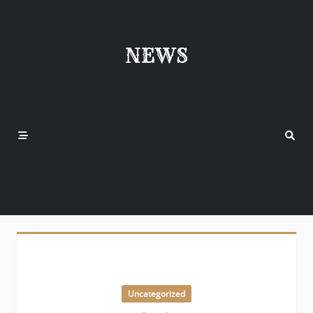
Skip
to
content
NEWS
Uncategorized