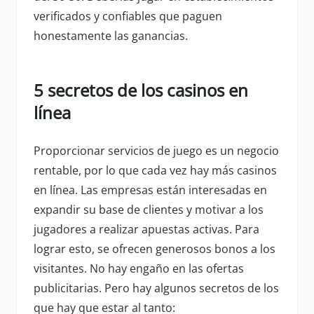
verificados y confiables que paguen
honestamente las ganancias.
5 secretos de los casinos en
línea
Proporcionar servicios de juego es un negocio
rentable, por lo que cada vez hay más casinos
en línea. Las empresas están interesadas en
expandir su base de clientes y motivar a los
jugadores a realizar apuestas activas. Para
lograr esto, se ofrecen generosos bonos a los
visitantes. No hay engaño en las ofertas
publicitarias. Pero hay algunos secretos de los
que hay que estar al tanto: