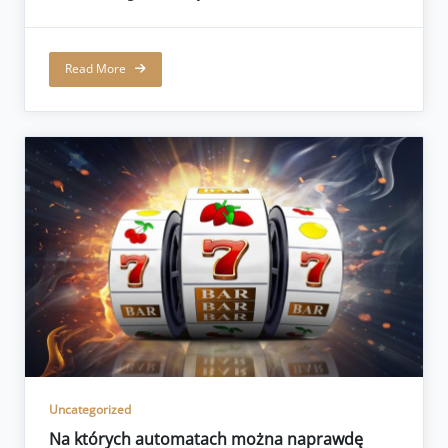
Read More
Uncategorized
Na których automatach można naprawdę