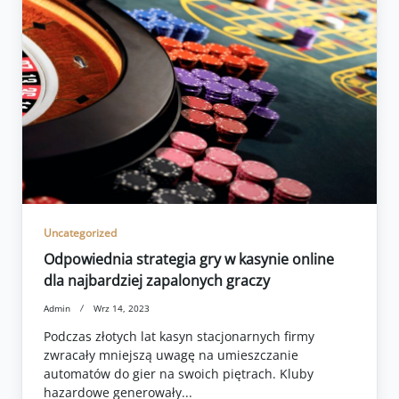
Uncategorized
Odpowiednia strategia gry w kasynie online
dla najbardziej zapalonych graczy
Admin
Wrz 14, 2023
Podczas złotych lat kasyn stacjonarnych firmy
zwracały mniejszą uwagę na umieszczanie
automatów do gier na swoich piętrach. Kluby
hazardowe generowały...